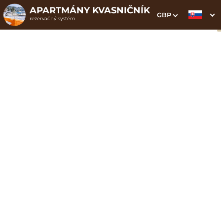
APARTMÁNY KVASNIČNÍK
GBP
rezervačný systém
1. Výber pobytu
2. Doplnkové služby
3. Vaše údaje
Dátum príchodu
Dátum odchodu
Prosím vyberte
Prosím vyberte