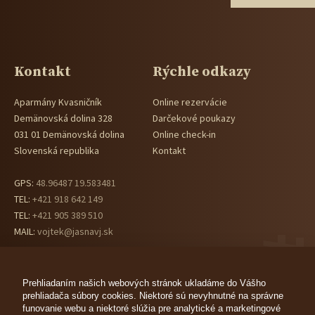
Kontakt
Rýchle odkazy
Aparmány Kvasničník
Online rezervácie
Demänovská dolina 328
Darčekové poukazy
031 01 Demänovská dolina
Online check-in
Slovenská republika
Kontakt
GPS:
48.96487 19.583481
TEL:
+421 918 642 149
TEL:
+421 905 389 510
MAIL:
vojtek@jasnavj.sk
Prehliadaním našich webových stránok ukladáme do Vášho
prehliadača súbory cookies. Niektoré sú nevyhnutné na správne
funovanie webu a niektoré slúžia pre analytické a marketingové