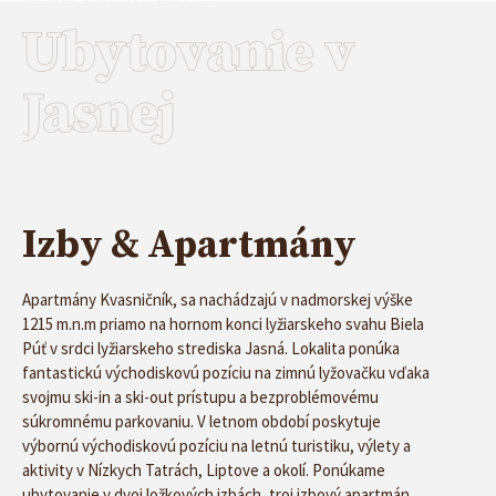
Ideálna
Ubytovanie v
lokalita
Jasnej
Ak hľadáte kombináciu lyžovania, turistiky a
komfortného ubytovania, určite by ste mali zvážiť
ubytovanie v našich apartmánoch Kvasničník.
Izby & Apartmány
Apartmány Kvasničník, sa nachádzajú v nadmorskej výške
1215 m.n.m priamo na hornom konci lyžiarskeho svahu Biela
Púť v srdci lyžiarskeho strediska Jasná. Lokalita ponúka
fantastickú východiskovú pozíciu na zimnú lyžovačku vďaka
svojmu ski-in a ski-out prístupu a bezproblémovému
súkromnému parkovaniu. V letnom období poskytuje
výbornú východiskovú pozíciu na letnú turistiku, výlety a
aktivity v Nízkych Tatrách, Liptove a okolí. Ponúkame
ubytovanie v dvoj ložkových izbách, troj izbový apartmán