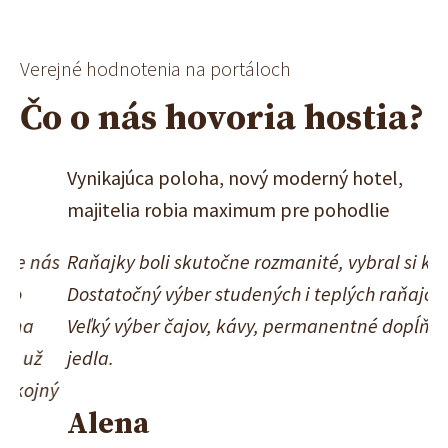
Verejné hodnotenia na portáloch
Čo o nás hovoria hostia?
Vynikajúca poloha, nový moderný hotel,
Do
majitelia robia maximum pre pohodlie
pr
ás
Raňajky boli skutočne rozmanité, vybral si každý.
Pe
Dostatočný výber studených i teplých raňajok.
sl
Veľký výber čajov, kávy, permanentné dopĺňanie
pr
jedla.
je
ný
bo
Alena
a 