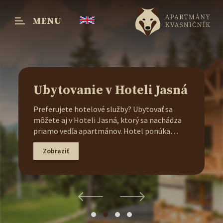
MENU
Menu
Ubytovanie v Hoteli Jasná
Preferujete hotelové služby? Ubytovať sa
môžete aj v Hoteli Jasná, ktorý sa nachádza
priamo vedľa apartmánov. Hotel ponúka
komfortné izby, možnosť raňajok alebo
Zobraziť
polpenzie, wellness centrum a výbornú
polohu v srdci Jasnej, len pár krokov od
lanoviek a turistických trás.