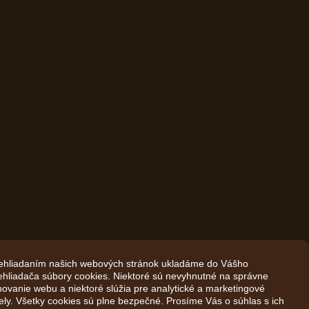
#jasn
ehliadaním našich webových stránok ukladáme do Vášho
ehliadača súbory cookies. Niektoré sú nevyhnutné na správne
novanie webu a niektoré slúžia pre analytické a marketingové
ely. Všetky cookies sú plne bezpečné. Prosíme Vás o súhlas s ich