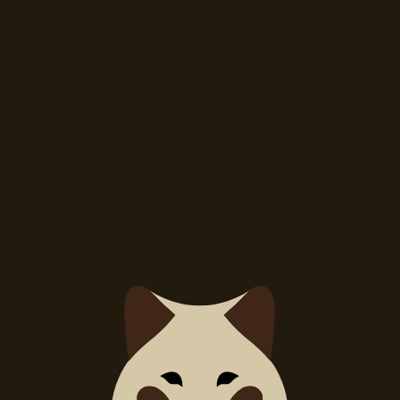
1. Dátum príchodu
2. Dátum odchodu
Prosím vyberte
Prosím vyberte
 apartmán
ňou a
Pozri tiež
u časťou
Dvojlôžko
Späť na zoznam izieb