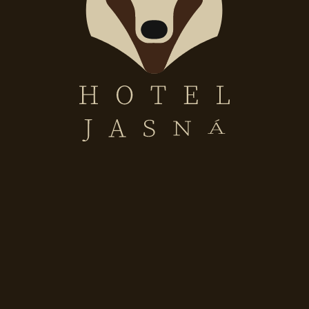
Verejné hodnotenia na portáloch
o o nás hovoria hostia
oloha, nový moderný hotel, majitelia robia maximum 