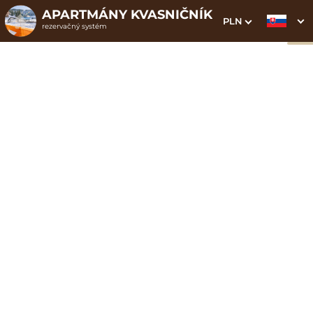
APARTMÁNY KVASNIČNÍK
PLN
rezervačný systém
1. Výber pobytu
2. Doplnkové služby
3. Vaše údaje
Dvojlôžkové štúdio
Dátum príchodu
Dátum odchodu
Prosím vyberte
Prosím vyberte